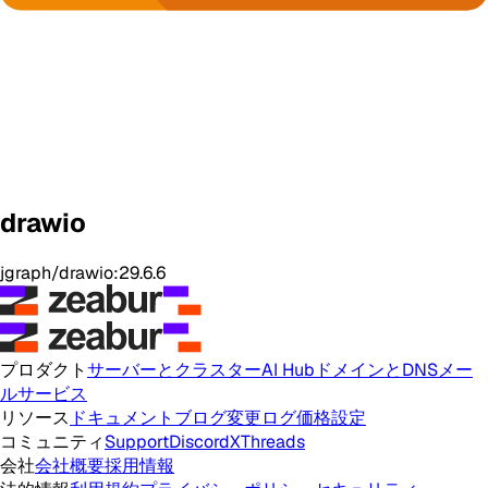
drawio
jgraph/drawio:29.6.6
プロダクト
サーバーとクラスター
AI Hub
ドメインとDNS
メー
ルサービス
リソース
ドキュメント
ブログ
変更ログ
価格設定
コミュニティ
Support
Discord
X
Threads
会社
会社概要
採用情報