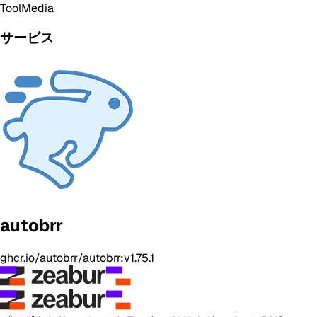
Tool
Media
サービス
autobrr
ghcr.io/autobrr/autobrr:v1.75.1