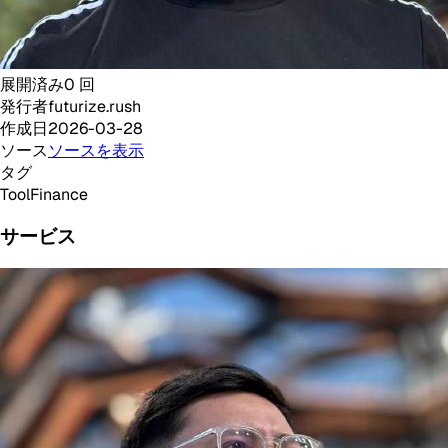
展開済み
0
回
発行者
futurize.rush
作成日
2026-03-28
ソース
ソースを表示
タグ
Tool
Finance
サービス