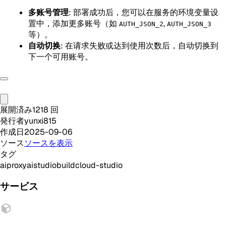
多账号管理
: 部署成功后，您可以在服务的环境变量设
置中，添加更多账号（如
,
AUTH_JSON_2
AUTH_JSON_3
等）。
自动切换
: 在请求失败或达到使用次数后，自动切换到
下一个可用账号。
展開済み
1218
回
発行者
yunxi815
作成日
2025-09-06
ソース
ソースを表示
タグ
ai
proxy
aistudio
build
cloud-studio
サービス