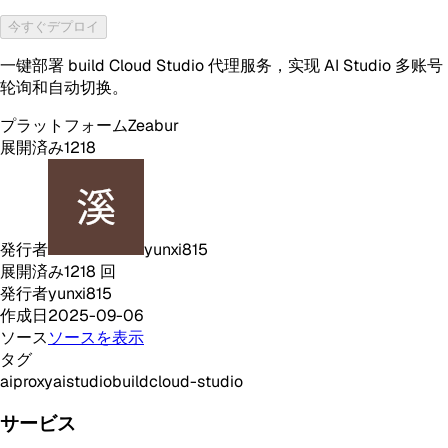
今すぐデプロイ
一键部署 build Cloud Studio 代理服务，实现 AI Studio 多账号
轮询和自动切换。
プラットフォーム
Zeabur
展開済み
1218
発行者
yunxi815
展開済み
1218
回
発行者
yunxi815
作成日
2025-09-06
ソース
ソースを表示
タグ
ai
proxy
aistudio
build
cloud-studio
サービス