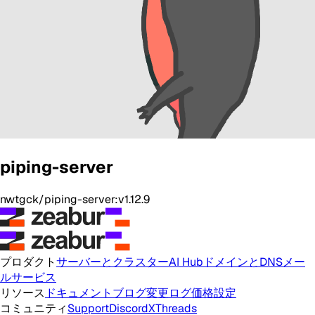
piping-server
nwtgck/piping-server:v1.12.9
プロダクト
サーバーとクラスター
AI Hub
ドメインとDNS
メー
ルサービス
リソース
ドキュメント
ブログ
変更ログ
価格設定
コミュニティ
Support
Discord
X
Threads