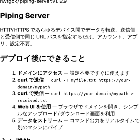
nwtgck/piping-server:v1.12.9
Piping Server
HTTP/HTTPS であらゆるデバイス間でデータを転送。送信側
と受信側で同じ URL パスを指定するだけ。アカウント、アプ
リ、設定不要。
デプロイ後にできること
ドメインにアクセス
— 設定不要ですぐに使えます
curl で送信
—
curl -T myfile.txt https://your-
domain/mypath
curl で受信
—
curl https://your-domain/mypath >
received.txt
Web UI を使用
— ブラウザでドメインを開き、シンプ
ルなアップロード/ダウンロード画面を利用
データをストリーム
— コマンド出力をリアルタイムで
別のマシンにパイプ