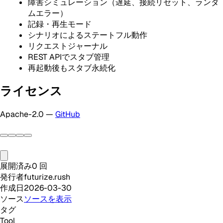
障害シミュレーション（遅延、接続リセット、ランダ
ムエラー）
記録・再生モード
シナリオによるステートフル動作
リクエストジャーナル
REST APIでスタブ管理
再起動後もスタブ永続化
ライセンス
Apache-2.0 —
GitHub
展開済み
0
回
発行者
futurize.rush
作成日
2026-03-30
ソース
ソースを表示
タグ
Tool