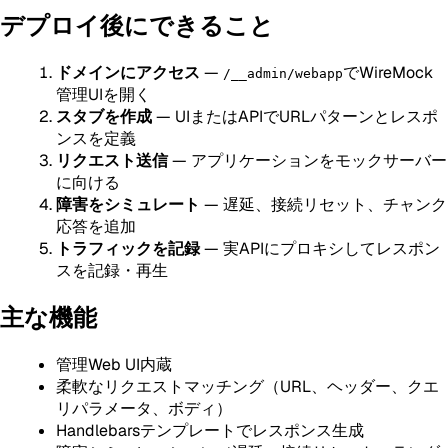
デプロイ後にできること
ドメインにアクセス
—
でWireMock
/__admin/webapp
管理UIを開く
スタブを作成
— UIまたはAPIでURLパターンとレスポ
ンスを定義
リクエスト送信
— アプリケーションをモックサーバー
に向ける
障害をシミュレート
— 遅延、接続リセット、チャンク
応答を追加
トラフィックを記録
— 実APIにプロキシしてレスポン
スを記録・再生
主な機能
管理Web UI内蔵
柔軟なリクエストマッチング（URL、ヘッダー、クエ
リパラメータ、ボディ）
Handlebarsテンプレートでレスポンス生成