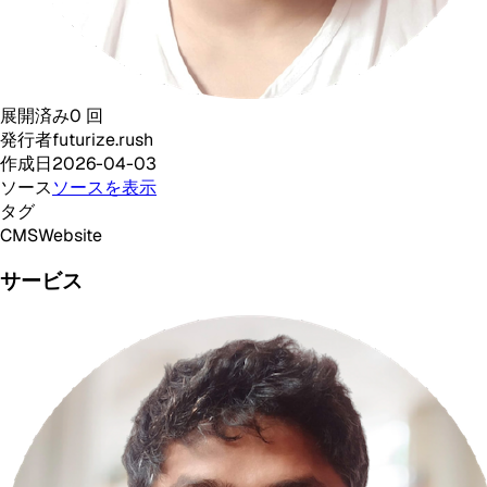
展開済み
0
回
発行者
futurize.rush
作成日
2026-04-03
ソース
ソースを表示
タグ
CMS
Website
サービス