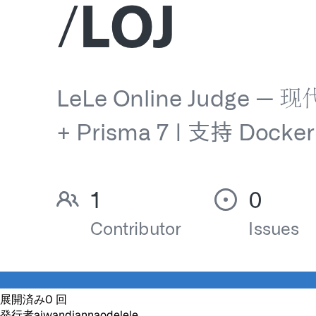
展開済み
0
回
発行者
aiwandiannaodelele