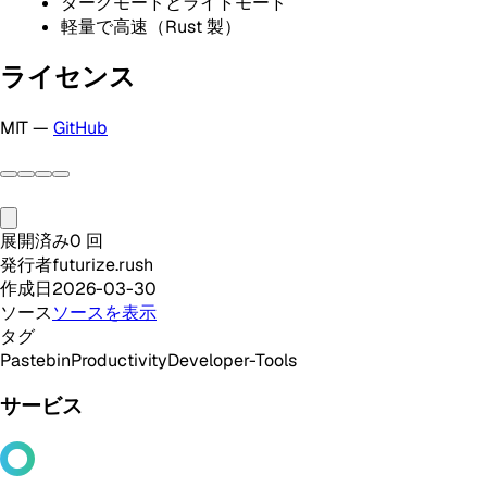
ダークモードとライトモード
軽量で高速（Rust 製）
ライセンス
MIT —
GitHub
展開済み
0
回
発行者
futurize.rush
作成日
2026-03-30
ソース
ソースを表示
タグ
Pastebin
Productivity
Developer-Tools
サービス