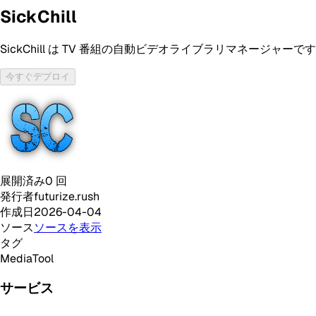
SickChill
SickChill は TV 番組の自動ビデオライブラリマネー
今すぐデプロイ
展開済み
0
回
発行者
futurize.rush
作成日
2026-04-04
ソース
ソースを表示
タグ
Media
Tool
サービス