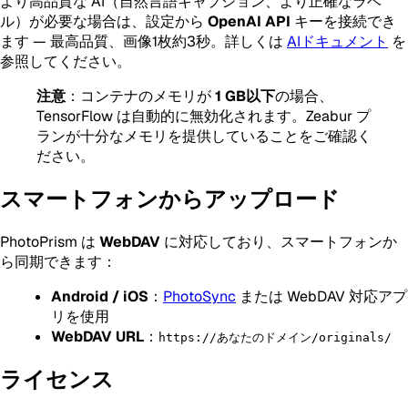
より高品質な AI（自然言語キャプション、より正確なラベ
ル）が必要な場合は、設定から
OpenAI API
キーを接続でき
ます — 最高品質、画像1枚約3秒。詳しくは
AIドキュメント
を
参照してください。
注意
：コンテナのメモリが
1 GB以下
の場合、
TensorFlow は自動的に無効化されます。Zeabur プ
ランが十分なメモリを提供していることをご確認く
ださい。
スマートフォンからアップロード
PhotoPrism は
WebDAV
に対応しており、スマートフォンか
ら同期できます：
Android / iOS
：
PhotoSync
または WebDAV 対応アプ
リを使用
WebDAV URL
：
https://あなたのドメイン/originals/
ライセンス