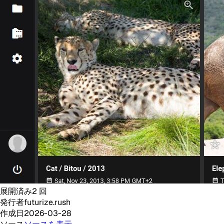
展開済み
2
回
発行者
futurize.rush
作成日
2026-03-28