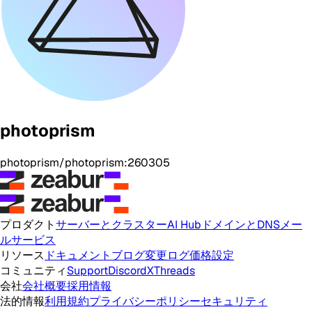
photoprism
photoprism/photoprism:260305
プロダクト
サーバーとクラスター
AI Hub
ドメインとDNS
メー
ルサービス
リソース
ドキュメント
ブログ
変更ログ
価格設定
コミュニティ
Support
Discord
X
Threads
会社
会社概要
採用情報
法的情報
利用規約
プライバシーポリシー
セキュリティ