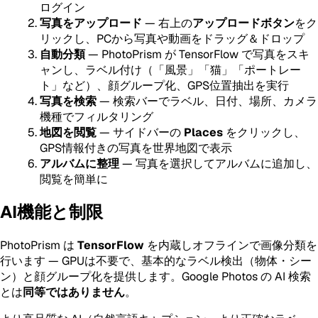
ログイン
写真をアップロード
— 右上の
アップロードボタン
をク
リックし、PCから写真や動画をドラッグ＆ドロップ
自動分類
— PhotoPrism が TensorFlow で写真をスキ
ャンし、ラベル付け（「風景」「猫」「ポートレー
ト」など）、顔グループ化、GPS位置抽出を実行
写真を検索
— 検索バーでラベル、日付、場所、カメラ
機種でフィルタリング
地図を閲覧
— サイドバーの
Places
をクリックし、
GPS情報付きの写真を世界地図で表示
アルバムに整理
— 写真を選択してアルバムに追加し、
閲覧を簡単に
AI機能と制限
PhotoPrism は
TensorFlow
を内蔵しオフラインで画像分類を
行います — GPUは不要で、基本的なラベル検出（物体・シー
ン）と顔グループ化を提供します。Google Photos の AI 検索
とは
同等ではありません
。