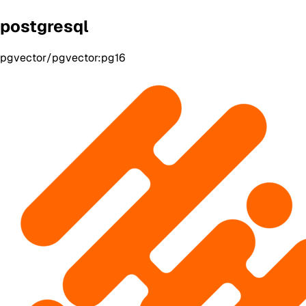
postgresql
pgvector/pgvector:pg16