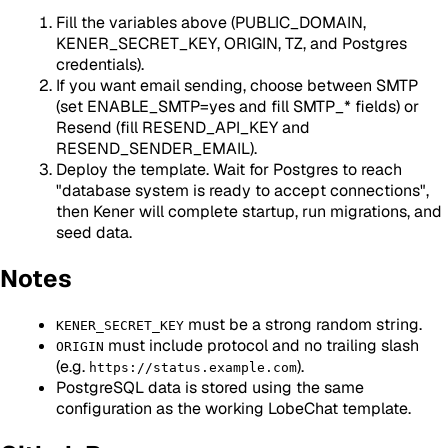
Fill the variables above (PUBLIC_DOMAIN,
KENER_SECRET_KEY, ORIGIN, TZ, and Postgres
credentials).
If you want email sending, choose between SMTP
(set ENABLE_SMTP=yes and fill SMTP_* fields) or
Resend (fill RESEND_API_KEY and
RESEND_SENDER_EMAIL).
Deploy the template. Wait for Postgres to reach
"database system is ready to accept connections",
then Kener will complete startup, run migrations, and
seed data.
Notes
must be a strong random string.
KENER_SECRET_KEY
must include protocol and no trailing slash
ORIGIN
(e.g.
).
https://status.example.com
PostgreSQL data is stored using the same
configuration as the working LobeChat template.