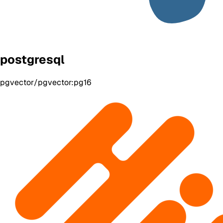
postgresql
pgvector/pgvector:pg16