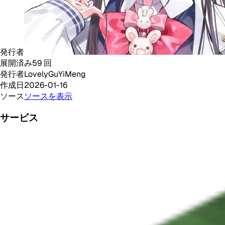
発行者
展開済み
59
回
発行者
LovelyGuYiMeng
作成日
2026-01-16
ソース
ソースを表示
サービス