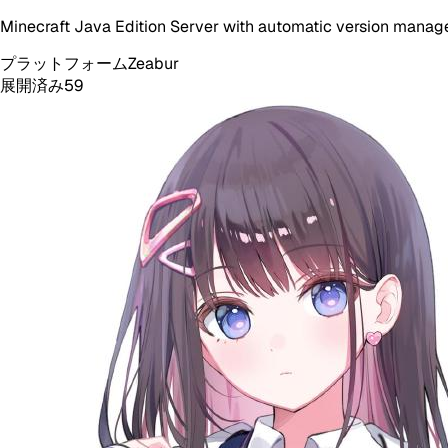
Minecraft Java Edition Server with automatic version manag
プラットフォーム
Zeabur
展開済み
59