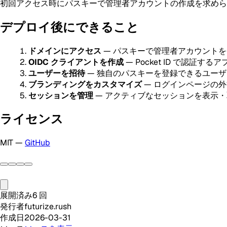
初回アクセス時にパスキーで管理者アカウントの作成を求められ
デプロイ後にできること
ドメインにアクセス
— パスキーで管理者アカウントを
OIDC クライアントを作成
— Pocket ID で認証す
ユーザーを招待
— 独自のパスキーを登録できるユー
ブランディングをカスタマイズ
— ログインページの
セッションを管理
— アクティブなセッションを表示・
ライセンス
MIT —
GitHub
展開済み
6
回
発行者
futurize.rush
作成日
2026-03-31