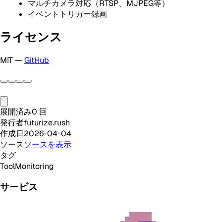
マルチカメラ対応（RTSP、MJPEG等）
イベントトリガー録画
ライセンス
MIT —
GitHub
展開済み
0
回
発行者
futurize.rush
作成日
2026-04-04
ソース
ソースを表示
タグ
Tool
Monitoring
サービス