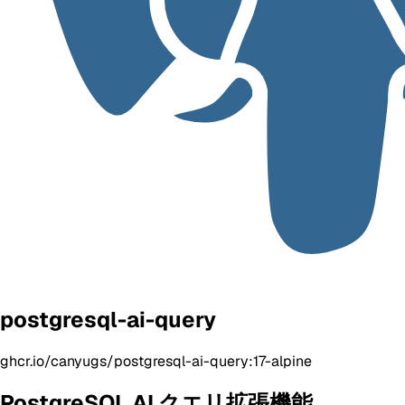
postgresql-ai-query
ghcr.io/canyugs/postgresql-ai-query:17-alpine
PostgreSQL AI クエリ拡張機能