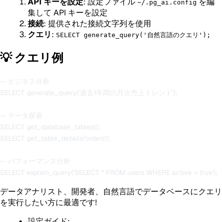
API キーを設定
: 設定ファイル
を編
~/.pg_ai.config
集して API キーを設定
接続
: 提供された接続文字列を使用
クエリ
:
SELECT generate_query('自然言語のクエリ');
💡 クエリ例
-- ビジネス分析

SELECT generate_query('過去1年間の月次売上トレンド');

-- データ探索

SELECT get_database_tables();

SELECT get_table_details('orders');

-- パフォーマンス分析

データアナリスト、開発者、自然言語でデータベースにクエリ
を実行したい方に最適です!
設定ガイド: