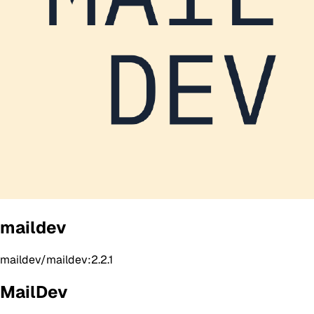
maildev
maildev/maildev:2.2.1
MailDev