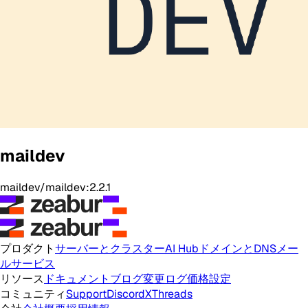
maildev
maildev/maildev:2.2.1
プロダクト
サーバーとクラスター
AI Hub
ドメインとDNS
メー
ルサービス
リソース
ドキュメント
ブログ
変更ログ
価格設定
コミュニティ
Support
Discord
X
Threads