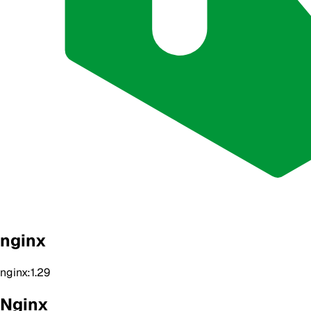
nginx
nginx:1.29
Nginx