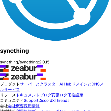
syncthing
syncthing/syncthing:2.0.15
プロダクト
サーバーとクラスター
AI Hub
ドメインとDNS
メー
ルサービス
リソース
ドキュメント
ブログ
変更ログ
価格設定
コミュニティ
Support
Discord
X
Threads
会社
会社概要
採用情報