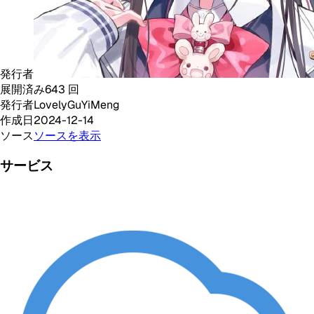
発行者
展開済み
643
回
発行者
LovelyGuYiMeng
作成日
2024-12-14
ソース
ソースを表示
サービス