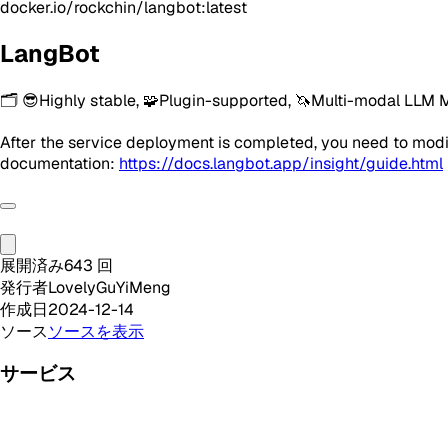
docker.io/rockchin/langbot:latest
LangBot
🗂️ 😎Highly stable, 🧩Plugin-supported, 🦄Multi-modal LLM 
After the service deployment is completed, you need to modif
documentation:
https://docs.langbot.app/insight/guide.html
展開済み
643
回
発行者
LovelyGuYiMeng
作成日
2024-12-14
ソース
ソースを表示
サービス