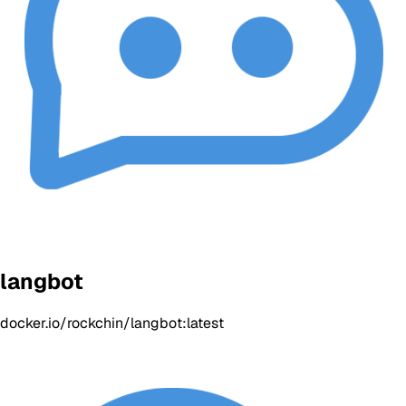
langbot
docker.io/rockchin/langbot:latest