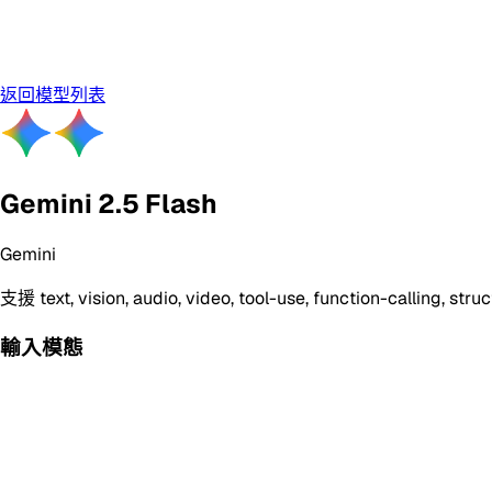
返回模型列表
Gemini 2.5 Flash
Gemini
支援
text, vision, audio, video, tool-use, function-calling, str
輸入模態