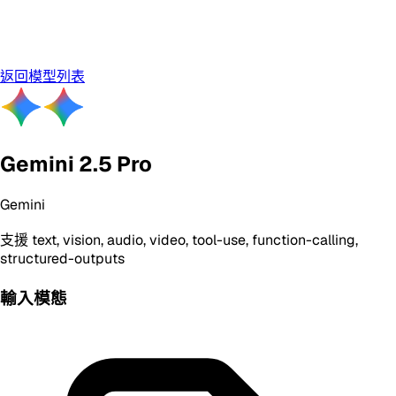
返回模型列表
Gemini 2.5 Pro
Gemini
支援
text, vision, audio, video, tool-use, function-calling,
structured-outputs
輸入模態