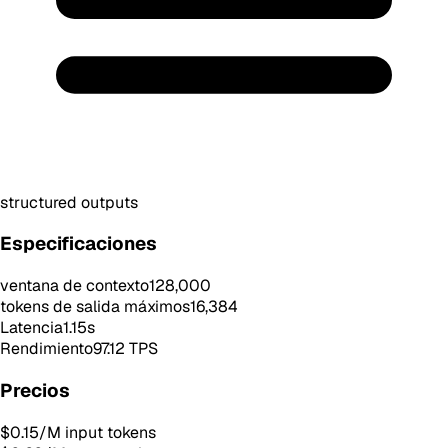
structured outputs
Especificaciones
ventana de contexto
128,000
tokens de salida máximos
16,384
Latencia
1.15
s
Rendimiento
97.12
TPS
Precios
$0.15
/M input tokens