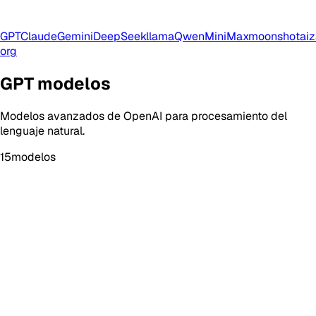
GPT
Claude
Gemini
DeepSeek
llama
Qwen
MiniMax
moonshotai
z
org
GPT
modelos
Modelos avanzados de OpenAI para procesamiento del
lenguaje natural.
15
modelos
GPT-5