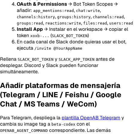
OAuth & Permissions
→ Bot Token Scopes →
añadir:
,
,
app_mentions:read
chat:write
,
,
,
channels:history
groups:history
channels:read
,
,
,
groups:read
reactions:write
files:read
users:read
Install App
→ Instalar en el workspace → copiar el
token
(
)
xoxb-...
SLACK_BOT_TOKEN
En cada canal de Slack donde quieras usar el bot,
ejecuta
/invite @YourAppName
Rellena
y
antes de
SLACK_BOT_TOKEN
SLACK_APP_TOKEN
desplegar. Discord y Slack pueden funcionar
simultáneamente.
Añadir plataformas de mensajería
(Telegram / LINE / Feishu / Google
Chat / MS Teams / WeCom)
Para Telegram, despliega la
plantilla OpenAB Telegram
y
cambia su image tag a
con el
beta-codex
correspondiente. Las demás
OPENAB_AGENT_COMMAND