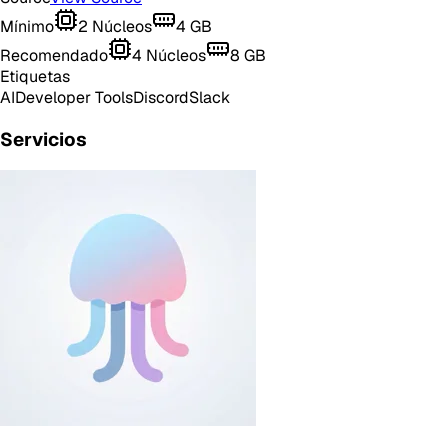
Mínimo
2
Núcleos
4
GB
Recomendado
4
Núcleos
8
GB
Etiquetas
AI
Developer Tools
Discord
Slack
Servicios