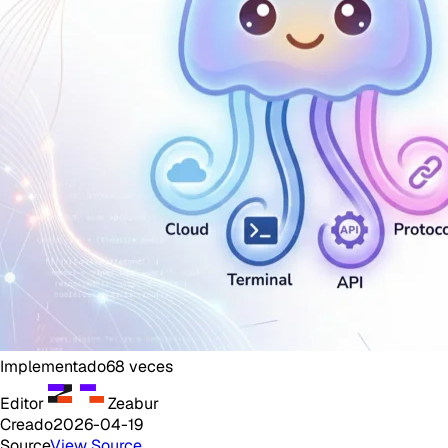
Implementado
68
veces
Editor
Zeabur
Creado
2026-04-19
Source
View Source