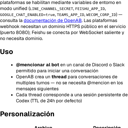
plataformas se habilitan mediante variables de entorno en
modo unified (
,
,
LINE_CHANNEL_SECRET
FEISHU_APP_ID
,
,
) —
GOOGLE_CHAT_ENABLED=true
TEAMS_APP_ID
WECOM_CORP_ID
consulta la
documentación de OpenAB
. Las plataformas
webhook necesitan un dominio HTTPS público en el servicio
(puerto 8080); Feishu se conecta por WebSocket saliente y
no necesita dominio.
Uso
@mencionar al bot
en un canal de Discord o Slack
permitido para iniciar una conversación
OpenAB crea un
thread
para conversaciones de
multiples turnos — no se necesita @mencion en los
mensajes siguientes
Cada thread corresponde a una sesión persistente de
Codex (TTL de 24h por defecto)
Personalización
Archivo
Descripción