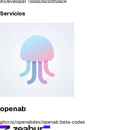
AI
Developer Tools
Discord
Slack
Servicios
openab
ghcr.io/openabdev/openab:beta-codex