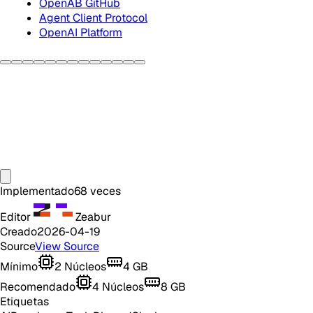
OpenAB GitHub
Agent Client Protocol
OpenAI Platform
Implementado
68
veces
Editor
Zeabur
Creado
2026-04-19
Source
View Source
Mínimo
2
Núcleos
4
GB
Recomendado
4
Núcleos
8
GB
Etiquetas