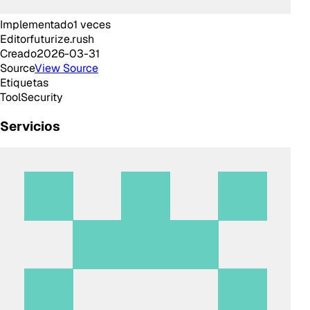
Implementado
1
veces
Editor
futurize.rush
Creado
2026-03-31
Source
View Source
Etiquetas
Tool
Security
Servicios