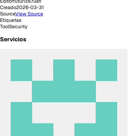
Editor
futurize.rush
Creado
2026-03-31
Source
View Source
Etiquetas
Tool
Security
Servicios