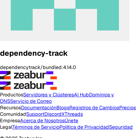
dependency-track
dependencytrack/bundled:4.14.0
Productos
Servidores y Clústeres
AI Hub
Dominios y
DNS
Servicio de Correo
Recursos
Documentación
Blogs
Registros de Cambios
Precios
Comunidad
Support
Discord
X
Threads
Empresa
Acerca de Nosotros
Únete
Legal
Términos de Servicio
Política de Privacidad
Seguridad