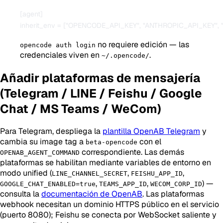
[agent]

no requiere edición — las
opencode auth login
credenciales viven en
.
~/.opencode/
Añadir plataformas de mensajería
(Telegram / LINE / Feishu / Google
Chat / MS Teams / WeCom)
Para Telegram, despliega la
plantilla OpenAB Telegram
y
cambia su image tag a
con el
beta-opencode
correspondiente. Las demás
OPENAB_AGENT_COMMAND
plataformas se habilitan mediante variables de entorno en
modo unified (
,
,
LINE_CHANNEL_SECRET
FEISHU_APP_ID
,
,
) —
GOOGLE_CHAT_ENABLED=true
TEAMS_APP_ID
WECOM_CORP_ID
consulta la
documentación de OpenAB
. Las plataformas
webhook necesitan un dominio HTTPS público en el servicio
(puerto 8080); Feishu se conecta por WebSocket saliente y