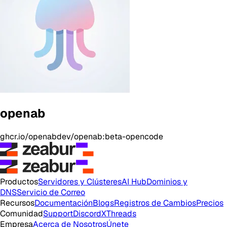
openab
ghcr.io/openabdev/openab:beta-opencode
Productos
Servidores y Clústeres
AI Hub
Dominios y
DNS
Servicio de Correo
Recursos
Documentación
Blogs
Registros de Cambios
Precios
Comunidad
Support
Discord
X
Threads
Empresa
Acerca de Nosotros
Únete