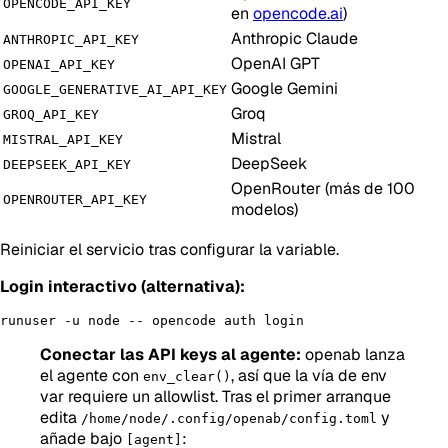
OPENCODE_API_KEY
en
opencode.ai
)
Anthropic Claude
ANTHROPIC_API_KEY
OpenAI GPT
OPENAI_API_KEY
Google Gemini
GOOGLE_GENERATIVE_AI_API_KEY
Groq
GROQ_API_KEY
Mistral
MISTRAL_API_KEY
DeepSeek
DEEPSEEK_API_KEY
OpenRouter (más de 100
OPENROUTER_API_KEY
modelos)
Reiniciar el servicio tras configurar la variable.
Login interactivo (alternativa):
Conectar las API keys al agente:
openab lanza
el agente con
, así que la vía de env
env_clear()
var requiere un allowlist. Tras el primer arranque
edita
y
/home/node/.config/openab/config.toml
añade bajo
:
[agent]