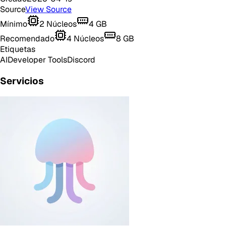
Source
View Source
Mínimo
2
Núcleos
4
GB
Recomendado
4
Núcleos
8
GB
Etiquetas
AI
Developer Tools
Discord
Servicios