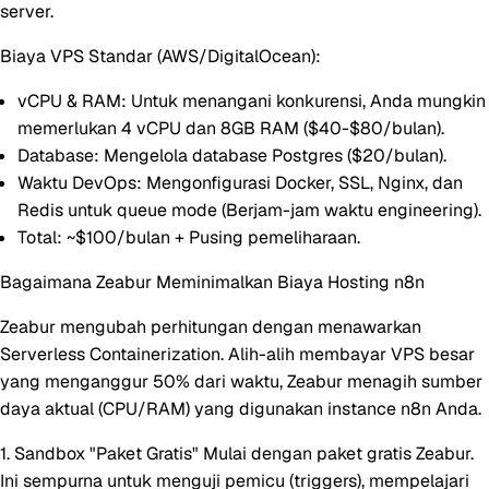
server.
Biaya VPS Standar (AWS/DigitalOcean):
vCPU & RAM:
Untuk menangani konkurensi, Anda mungkin
memerlukan 4 vCPU dan 8GB RAM ($40-$80/bulan).
Database:
Mengelola database Postgres ($20/bulan).
Waktu DevOps:
Mengonfigurasi Docker, SSL, Nginx, dan
Redis untuk queue mode (Berjam-jam waktu engineering).
Total:
~$100/bulan + Pusing pemeliharaan.
Bagaimana Zeabur Meminimalkan Biaya Hosting n8n
Zeabur mengubah perhitungan dengan menawarkan
Serverless Containerization
. Alih-alih membayar VPS besar
yang menganggur 50% dari waktu, Zeabur menagih sumber
daya aktual (CPU/RAM) yang digunakan instance n8n Anda.
1. Sandbox "Paket Gratis"
Mulai dengan paket gratis Zeabur.
Ini sempurna untuk menguji pemicu (triggers), mempelajari