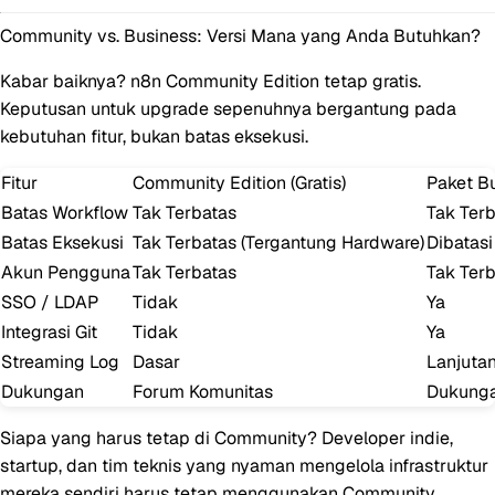
Community vs. Business: Versi Mana yang Anda Butuhkan?
Kabar baiknya?
n8n Community Edition
tetap gratis.
Keputusan untuk upgrade sepenuhnya bergantung pada
kebutuhan fitur, bukan batas eksekusi.
Fitur
Community Edition (Gratis)
Paket Bu
Batas Workflow
Tak Terbatas
Tak Ter
Batas Eksekusi
Tak Terbatas
(Tergantung Hardware)
Dibatasi
Akun Pengguna
Tak Terbatas
Tak Ter
SSO / LDAP
Tidak
Ya
Integrasi Git
Tidak
Ya
Streaming Log
Dasar
Lanjuta
Dukungan
Forum Komunitas
Dukunga
Siapa yang harus tetap di Community?
Developer indie,
startup, dan tim teknis yang nyaman mengelola infrastruktur
mereka sendiri harus tetap menggunakan Community