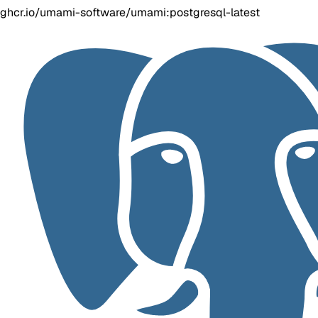
ghcr.io/umami-software/umami:postgresql-latest