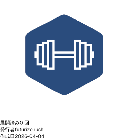
展開済み
0
回
発行者
futurize.rush
作成日
2026-04-04