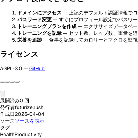
ドメインにアクセス
— 上記のデフォルト認証情報で
パスワード変更
— すぐにプロフィール設定でパスワ
トレーニングプランを作成
— エクササイズデータベ
トレーニングを記録
— セット数、レップ数、重量を追
栄養を追跡
— 食事を記録してカロリーとマクロを監視
ライセンス
AGPL-3.0 —
GitHub
展開済み
0
回
発行者
futurize.rush
作成日
2026-04-04
ソース
ソースを表示
タグ
Health
Productivity