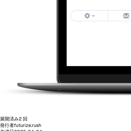
展開済み
2
回
発行者
futurize.rush