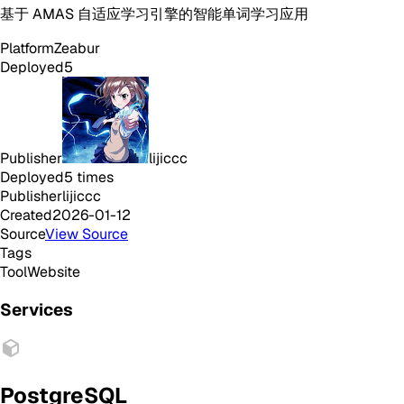
基于 AMAS 自适应学习引擎的智能单词学习应用
Platform
Zeabur
Deployed
5
Publisher
lijiccc
Deployed
5
times
Publisher
lijiccc
Created
2026-01-12
Source
View Source
Tags
Tool
Website
Services
PostgreSQL