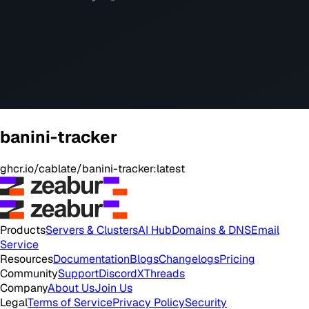
banini-tracker
ghcr.io/cablate/banini-tracker:latest
Products
Servers & Clusters
AI Hub
Domains & DNS
Email
Service
Resources
Documentation
Blogs
Changelogs
Pricing
Community
Support
Discord
X
Threads
Company
About Us
Join Us
Legal
Terms of Service
Privacy Policy
Security