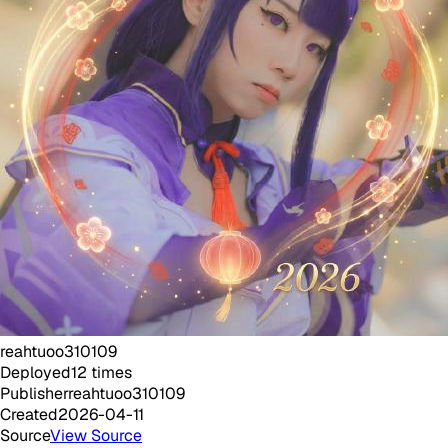
reahtuoo310109
Deployed
12
times
Publisher
reahtuoo310109
Created
2026-04-11
Source
View Source