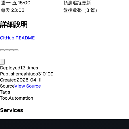
週一~五 15:00
預測追蹤更新
每天 23:03
盤後彙整（3 篇）
詳細說明
GitHub README
Deployed
12
times
Publisher
reahtuoo310109
Created
2026-04-11
Source
View Source
Tags
Tool
Automation
Services