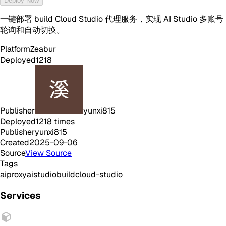
Deploy Now
一键部署 build Cloud Studio 代理服务，实现 AI Studio 多账号
轮询和自动切换。
Platform
Zeabur
Deployed
1218
Publisher
yunxi815
Deployed
1218
times
Publisher
yunxi815
Created
2025-09-06
Source
View Source
Tags
ai
proxy
aistudio
build
cloud-studio
Services