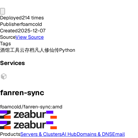
Deployed
214
times
Publisher
foamcold
Created
2025-12-07
Source
View Source
Tags
酒馆
工具
云存档
凡人修仙传
Python
Services
fanren-sync
foamcold/fanren-sync:amd
Products
Servers & Clusters
AI Hub
Domains & DNS
Email