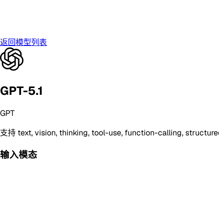
返回模型列表
GPT-5.1
GPT
支持
text, vision, thinking, tool-use, function-calling, structu
输入模态