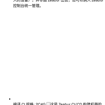
入的设备），并非由 Zeabur 出售，但可以纳入 Zeabur
控制台统一管理。
编译 CI 规格: 2C4G
这是 Zeabur CI/CD 构建机器的