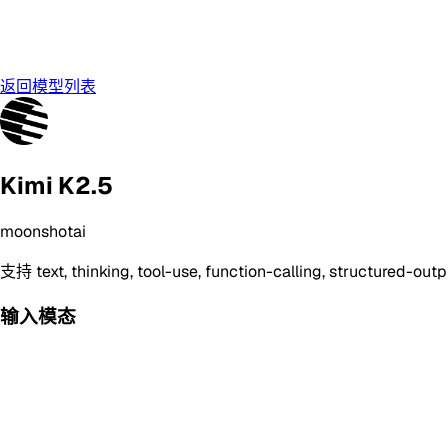
返回模型列表
Kimi K2.5
moonshotai
支持
text, thinking, tool-use, function-calling, structured-out
输入模态