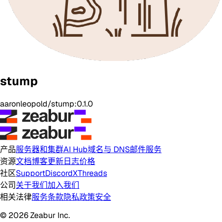
stump
aaronleopold/stump:0.1.0
产品
服务器和集群
AI Hub
域名与 DNS
邮件服务
资源
文档
博客
更新日志
价格
社区
Support
Discord
X
Threads
公司
关于我们
加入我们
相关法律
服务条款
隐私政策
安全
© 2026 Zeabur Inc.