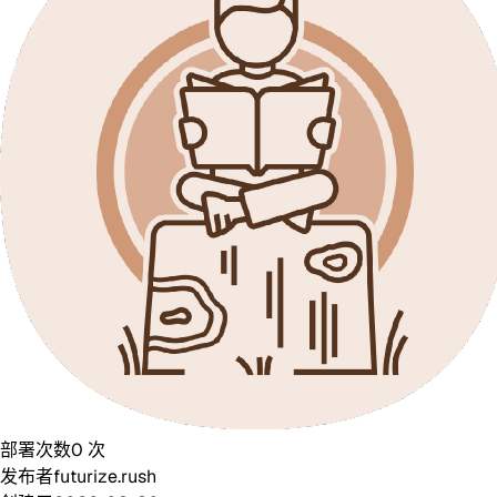
部署次数
0
次
发布者
futurize.rush