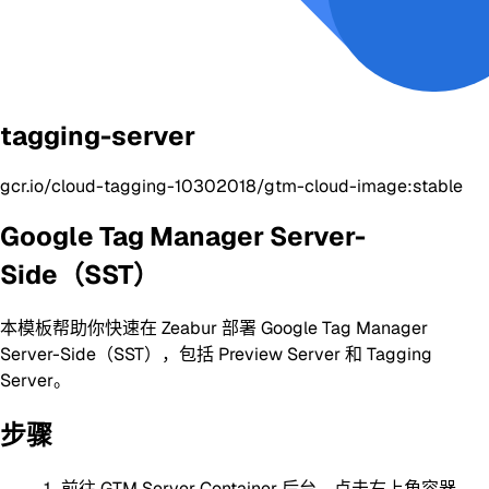
tagging-server
gcr.io/cloud-tagging-10302018/gtm-cloud-image:stable
Google Tag Manager Server-
Side（SST）
本模板帮助你快速在 Zeabur 部署 Google Tag Manager
Server-Side（SST），包括 Preview Server 和 Tagging
Server。
步骤
前往 GTM Server Container 后台，点击右上角容器