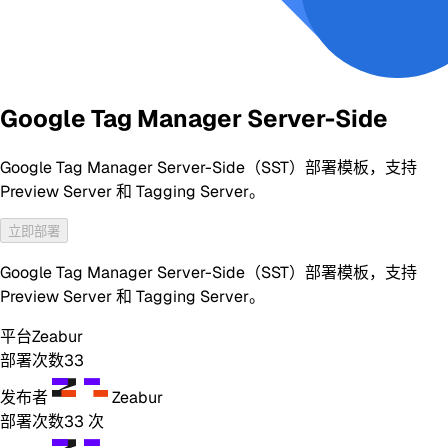
Google Tag Manager Server-Side
Google Tag Manager Server-Side（SST）部署模板，支持
Preview Server 和 Tagging Server。
立即部署
Google Tag Manager Server-Side（SST）部署模板，支持
Preview Server 和 Tagging Server。
平台
Zeabur
部署次数
33
发布者
Zeabur
部署次数
33
次