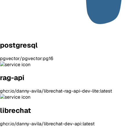
postgresql
pgvector/pgvector:pg16
rag-api
ghcr.io/danny-avila/librechat-rag-api-dev-lite:latest
librechat
ghcr.io/danny-avila/librechat-dev-api:latest