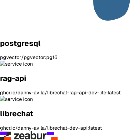
postgresql
pgvector/pgvector:pg16
rag-api
ghcr.io/danny-avila/librechat-rag-api-dev-lite:latest
librechat
ghcr.io/danny-avila/librechat-dev-api:latest