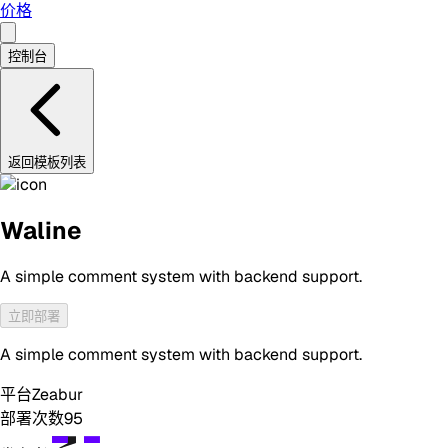
价格
控制台
返回模板列表
Waline
A simple comment system with backend support.
立即部署
A simple comment system with backend support.
平台
Zeabur
部署次数
95