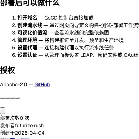
部署后可以做什么
打开域名
— GoCD 控制台直接加载
创建流水线
— 通过网页向导定义构建-测试-部署工作流
可视化价值流
— 查看流水线的完整依赖图
管理环境
— 将构建推进至开发、预备和生产环境
设置代理
— 连接构建代理以执行流水线任务
设置认证
— 从管理面板设置 LDAP、密码文件或 OAuth
授权
Apache-2.0 —
GitHub
部署次数
0
次
发布者
futurize.rush
创建于
2026-04-04