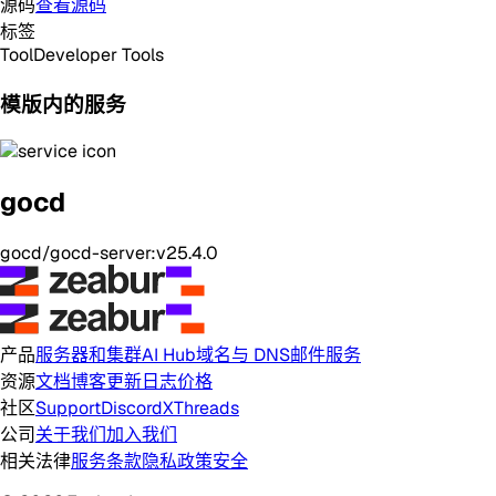
源码
查看源码
标签
Tool
Developer Tools
模版内的服务
gocd
gocd/gocd-server:v25.4.0
产品
服务器和集群
AI Hub
域名与 DNS
邮件服务
资源
文档
博客
更新日志
价格
社区
Support
Discord
X
Threads
公司
关于我们
加入我们
相关法律
服务条款
隐私政策
安全