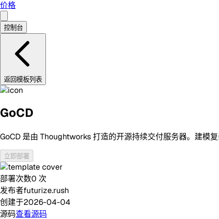
价格
控制台
返回模板列表
GoCD
GoCD 是由 Thoughtworks 打造的开源持续交付服务
立即部署
部署次数
0
次
发布者
futurize.rush
创建于
2026-04-04
源码
查看源码