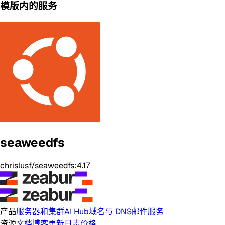
模版内的服务
seaweedfs
chrislusf/seaweedfs:4.17
产品
服务器和集群
AI Hub
域名与 DNS
邮件服务
资源
文档
博客
更新日志
价格