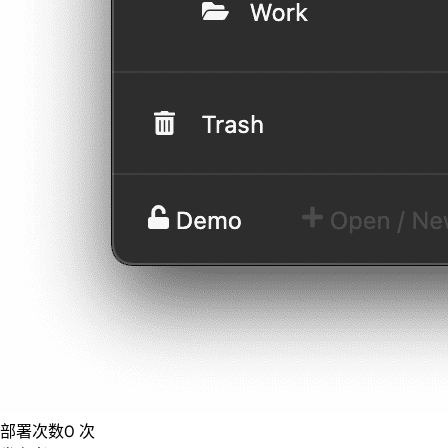
部署次数
0
次