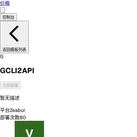
价格
控制台
返回模板列表
G
GCLI2API
立即部署
暂无描述
平台
Zeabur
部署次数
80