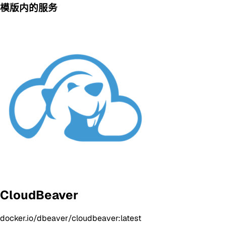
模版内的服务
CloudBeaver
docker.io/dbeaver/cloudbeaver:latest