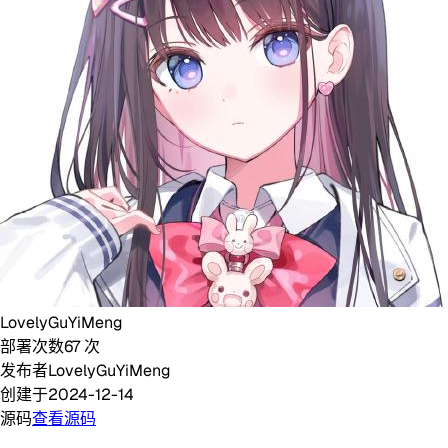
LovelyGuYiMeng
部署次数
67
次
发布者
LovelyGuYiMeng
创建于
2024-12-14
源码
查看源码