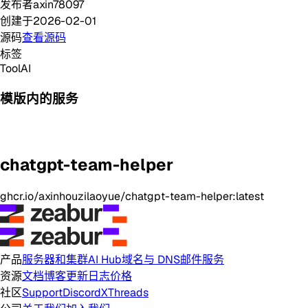
发布者
axin78097
创建于
2026-02-01
源码
查看源码
标签
Tool
AI
模版内的服务
chatgpt-team-helper
ghcr.io/axinhouzilaoyue/chatgpt-team-helper:latest
产品
服务器和集群
AI Hub
域名与 DNS
邮件服务
资源
文档
博客
更新日志
价格
社区
Support
Discord
X
Threads