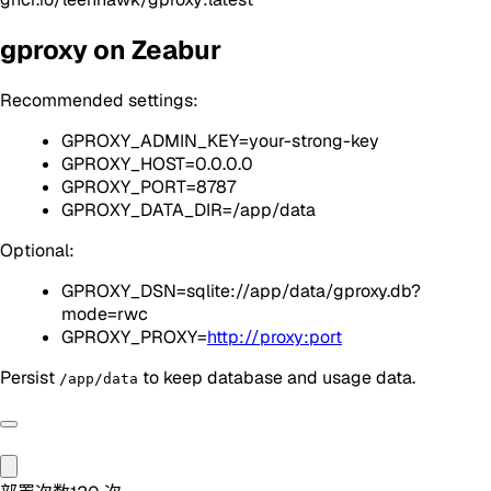
gproxy on Zeabur
Recommended settings:
GPROXY_ADMIN_KEY=your-strong-key
GPROXY_HOST=0.0.0.0
GPROXY_PORT=8787
GPROXY_DATA_DIR=/app/data
Optional:
GPROXY_DSN=sqlite://app/data/gproxy.db?
mode=rwc
GPROXY_PROXY=
http://proxy:port
Persist
to keep database and usage data.
/app/data