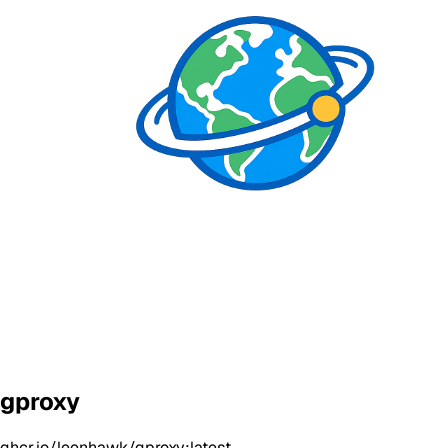
gproxy
ghcr.io/leenhawk/gproxy:latest