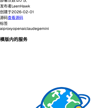
部署次数
120
次
发布者
LeenHawk
创建于
2026-02-01
源码
查看源码
标签
ai
proxy
openai
claude
gemini
模版内的服务