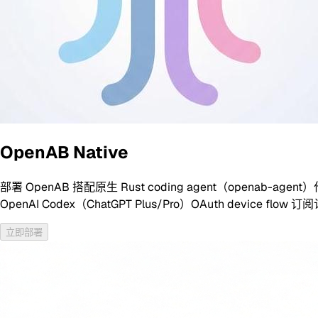
OpenAB Native
部署 OpenAB 搭配原生 Rust coding agent（openab-agent）作
OpenAI Codex（ChatGPT Plus/Pro）OAuth device flow 订
立即部署