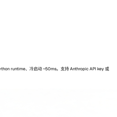
hon runtime、冷启动 ~50ms。支持 Anthropic API key 或